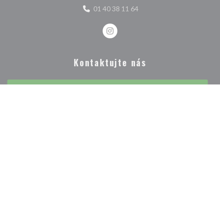
01 40 38 11 64
Instagram ((otevře se v novém ok
Kontaktujte nás
REZERVOVAT STŮL
Zůstaňte v obraze
*
Přihlaste se k odběru našeho newsletteru a dostávejte od nás e-mailem
personalizovaná sdělení a marketingové nabídky.
ODEBÍRAT
© 2026 PRIMAVERA — WEBOVÉ STRÁNKY RESTAURACE BYLY
((OTEVŘE SE V NOVÉM 