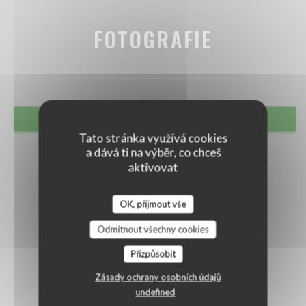
FOTOGRAFIE
REZERVOVAT STŮL
Tato stránka využívá cookies
a dává ti na výběr, co chceš
aktivovat
OK, přijmout vše
Odmítnout všechny cookies
Přizpůsobit
Zásady ochrany osobních údajů
undefined