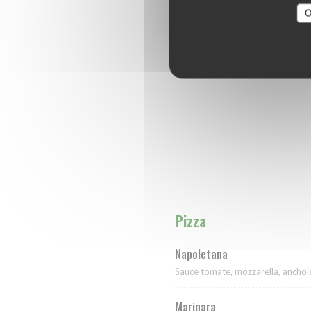
O
Pizza
Napoletana
Sauce tomate, mozzarella, anchois
Marinara