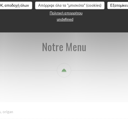
Pizza
Plats
Dolci
Vini
Cocktails
K, αποδοχή όλων
Απόρριψε όλα τα "μπισκότα" (cookies)
Εξατομίκε
Πολιτική απορρήτου
undefined
Notre Menu
, origan