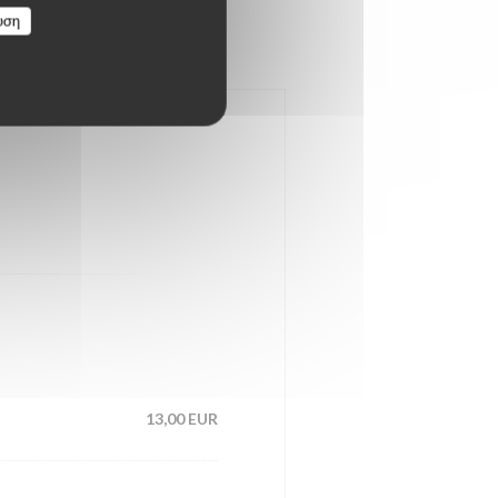
υση
13,00 EUR