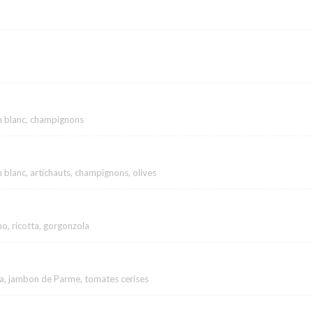
n blanc, champignons
blanc, artichauts, champignons, olives
o, ricotta, gorgonzola
la, jambon de Parme, tomates cerises