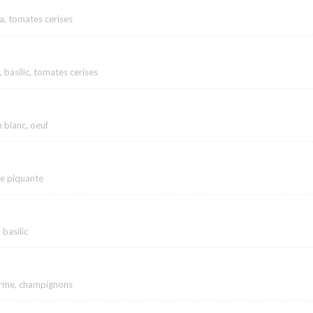
a, tomates cerises
 basilic, tomates cerises
 blanc, oeuf
se piquante
 basilic
arme, champignons