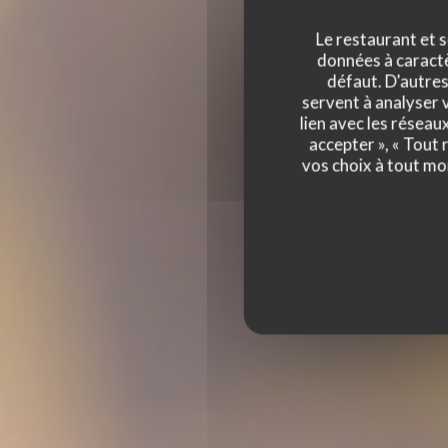
Le restaurant et s
données à caractèr
défaut. D'autres
servent à analyser v
lien avec les réseau
PRIMAVERA
accepter », « Tout
vos choix à tout mo